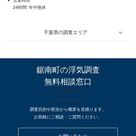
営業時間
24時間/ 年中無休
千葉県の調査エリア
松戸市
柏市
流山市
野田市
我孫子市
鎌ケ谷市
鋸南町の浮気調査
無料相談窓口
ー CONTACT ー
船橋市
市川市
市原市
調査目的や状況から概算を見積ります。
お気軽にご相談・ご質問ください。
千葉市中央区
千葉市花見川区
千葉市稲毛区
千葉市美浜区