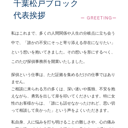
千葉松戸ブロック
ご面談時間や場所、方法を調整させていただき
ます。
代表挨拶
ー GREETINGー
ご面談
私はこれまで、多くの人間関係や人生の分岐点に立ち会う
中で、「誰かの不安にそっと寄り添える存在になりたい」
調査目的や状況を詳しくお伺いいたします。
という想いを抱いてきました。その想いを形にするべく、
探偵の立場から最適と思われる解決方法やプラ
このたび探偵事務所を開業いたしました。
ンをご提案いたします。
探偵という仕事は、ただ証拠を集めるだけの仕事ではあり
ません。
ご契約
ご相談に来られる方の多くは、深い迷いや孤独、不安を抱
えながら、勇気を出して扉を叩いてくださいます。特に女
探偵業法に則り、各種書類の交付とご説明をい
性のお客様からは、「誰にも話せなかったけれど、思い切
たします。
って相談して良かった」という声をよくいただきます。
調査内容を明確にし、本調査に向けて打ち合わ
せを行います。
私自身、人に悩みを打ち明けることの難しさや、心の痛み