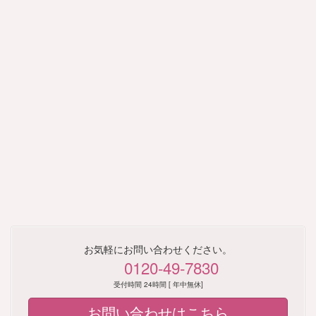
イ
イ
コ
コ
ン
ン
リ
リ
ン
ン
ク
ク
東金市
山武市
大網白里市
横芝光町
九十九里町
芝山町
茂原市
長生村
一宮町
白子町
長南町
睦沢町
長柄町
お気軽にお問い合わせください。
0120-49-7830
いすみ市
勝浦市
大多喜町
受付時間 24時間 [ 年中無休]
御宿町
お問い合わせはこちら