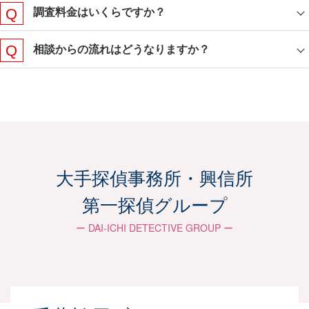
調査料金はいくらですか？
相談からの流れはどうなりますか？
ご相談からご報告までの
流れ
大手探偵事務所・興信所
お客さまに合わせた柔軟な対応で、最適な戦略
第一探偵グループ
を共に考えサポートしていきます。
ー DAI-ICHI DETECTIVE GROUP ー
お問い合わせ
メールやLINE、電話などご都合の良い方法にて
ご連絡ください。