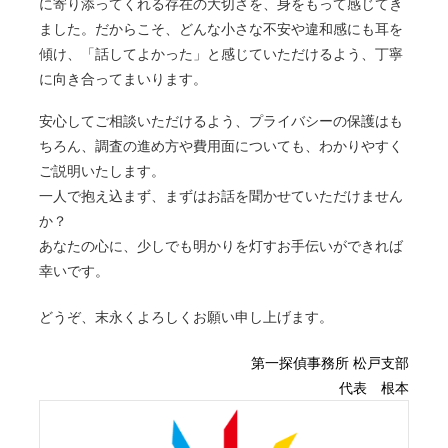
に寄り添ってくれる存在の大切さを、身をもって感じてき
ました。だからこそ、どんな小さな不安や違和感にも耳を
お支払い
傾け、「話してよかった」と感じていただけるよう、丁寧
に向き合ってまいります。
ご契約時の取り決めに基づき、依頼料の全額も
安心してご相談いただけるよう、プライバシーの保護はも
しくは半額をお支払いただきます。
ちろん、調査の進め方や費用面についても、わかりやすく
ご入金が確認でき次第、本調査に向けての準備
ご説明いたします。
を開始いたします。
一人で抱え込まず、まずはお話を聞かせていただけません
か？
事前調査
あなたの心に、少しでも明かりを灯すお手伝いができれば
幸いです。
ご契約時にお伺いした内容から、本調査前に簡
どうぞ、末永くよろしくお願い申し上げます。
易調査を実施いたします。
第一探偵事務所 松戸支部
代表 根本
本調査