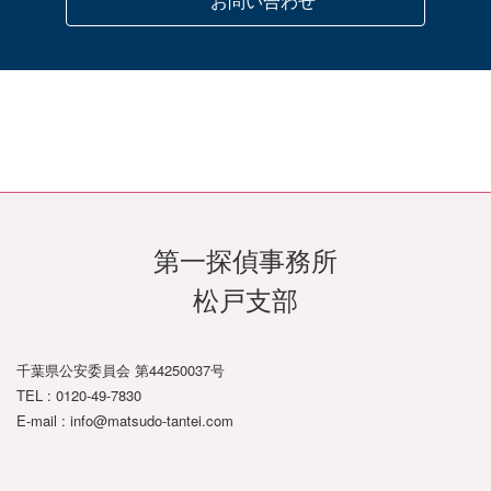
お問い合わせ
千葉市若葉区
千葉市緑区
八千代市
習志野市
浦安市
佐倉市
成田市
印西市
四街道市
八街市
白井市
富里市
酒々井町
栄町
第一探偵事務所
松戸支部
香取市
多古町
東庄町
千葉県公安委員会 第44250037号
神崎町
TEL : 0120-49-7830
E-mail : info@matsudo-tantei.com
ア
ア
旭市
銚子市
匝瑳市