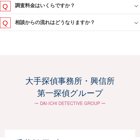
調査料金はいくらですか？
相談からの流れはどうなりますか？
ご相談からご報告までの
流れ
大手探偵事務所・興信所
お客さまに合わせた柔軟な対応で、最適な戦略
第一探偵グループ
を共に考えサポートしていきます。
ー DAI-ICHI DETECTIVE GROUP ー
お問い合わせ
メールやLINE、電話などご都合の良い方法にて
ご連絡ください。