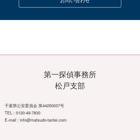
お問い合わせ
千葉市若葉区
千葉市緑区
八千代市
習志野市
浦安市
佐倉市
成田市
印西市
四街道市
八街市
白井市
富里市
酒々井町
栄町
第一探偵事務所
松戸支部
香取市
多古町
東庄町
千葉県公安委員会 第44250037号
神崎町
TEL : 0120-49-7830
E-mail : info@matsudo-tantei.com
ア
ア
旭市
銚子市
匝瑳市