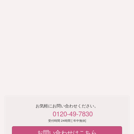
イ
イ
コ
コ
ン
ン
リ
リ
ン
ン
ク
ク
東金市
山武市
大網白里市
横芝光町
九十九里町
芝山町
茂原市
長生村
一宮町
白子町
長南町
睦沢町
長柄町
お気軽にお問い合わせください。
0120-49-7830
いすみ市
勝浦市
大多喜町
受付時間 24時間 [ 年中無休]
御宿町
お問い合わせはこちら