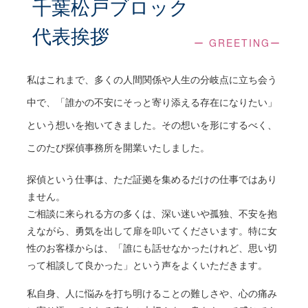
千葉松戸ブロック
ご面談時間や場所、方法を調整させていただき
ます。
代表挨拶
ー GREETINGー
ご面談
私はこれまで、多くの人間関係や人生の分岐点に立ち会う
中で、「誰かの不安にそっと寄り添える存在になりたい」
調査目的や状況を詳しくお伺いいたします。
という想いを抱いてきました。その想いを形にするべく、
探偵の立場から最適と思われる解決方法やプラ
このたび探偵事務所を開業いたしました。
ンをご提案いたします。
探偵という仕事は、ただ証拠を集めるだけの仕事ではあり
ません。
ご契約
ご相談に来られる方の多くは、深い迷いや孤独、不安を抱
えながら、勇気を出して扉を叩いてくださいます。特に女
探偵業法に則り、各種書類の交付とご説明をい
性のお客様からは、「誰にも話せなかったけれど、思い切
たします。
って相談して良かった」という声をよくいただきます。
調査内容を明確にし、本調査に向けて打ち合わ
せを行います。
私自身、人に悩みを打ち明けることの難しさや、心の痛み