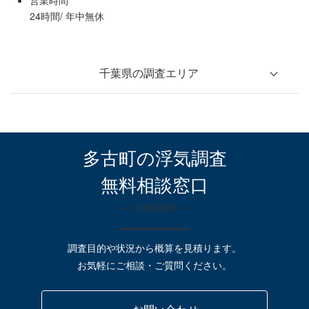
営業時間
24時間/ 年中無休
千葉県の調査エリア
松戸市
柏市
流山市
野田市
我孫子市
鎌ケ谷市
多古町の浮気調査
無料相談窓口
ー CONTACT ー
船橋市
市川市
市原市
調査目的や状況から概算を見積ります。
お気軽にご相談・ご質問ください。
千葉市中央区
千葉市花見川区
千葉市稲毛区
千葉市美浜区