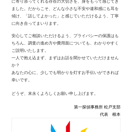
に寄り添ってくれる存在の大切さを、身をもって感じてき
ました。だからこそ、どんな小さな不安や違和感にも耳を
お支払い
傾け、「話してよかった」と感じていただけるよう、丁寧
に向き合ってまいります。
ご契約時の取り決めに基づき、依頼料の全額も
安心してご相談いただけるよう、プライバシーの保護はも
しくは半額をお支払いただきます。
ちろん、調査の進め方や費用面についても、わかりやすく
ご入金が確認でき次第、本調査に向けての準備
ご説明いたします。
を開始いたします。
一人で抱え込まず、まずはお話を聞かせていただけません
か？
事前調査
あなたの心に、少しでも明かりを灯すお手伝いができれば
幸いです。
ご契約時にお伺いした内容から、本調査前に簡
どうぞ、末永くよろしくお願い申し上げます。
易調査を実施いたします。
第一探偵事務所 松戸支部
代表 根本
本調査